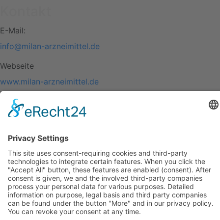
Kontakt
E-Mail:
info@milan-arzneimittel.de
Webseite
www.milan-arzneimittel.de
© 2026 Milan Arzneimittel GmbH.
Impressum
|
Datenschutz
|
Webdesign Online Marketing United
Hauptmenu
Home
Wirkung
Anwendung
Erhältlich
Ihre Fragen
Fazit