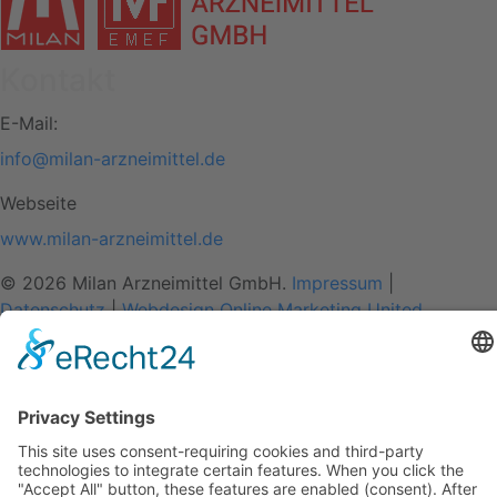
Kontakt
E-Mail:
info@milan-arzneimittel.de
Webseite
www.milan-arzneimittel.de
© 2026 Milan Arzneimittel GmbH.
Impressum
|
Datenschutz
|
Webdesign Online Marketing United
Hauptmenu
Home
Wirkung
Anwendung
Erhältlich